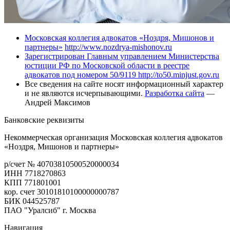
Московская коллегия адвокатов «Ноздря, Мишонов и
партнеры»
http://www.nozdrya-mishonov.ru
Зарегистрирован Главным управлением Министерства
юстиции РФ по Московской области в реестре
адвокатов под номером 50/9119
http://to50.minjust.gov.ru
Все сведения на сайте носят информационный характер
и не являются исчерпывающими.
Разработка сайта
—
Андрей Максимов
Банковские реквизиты
Некоммерческая организация Московская коллегия адвокатов
«Ноздря, Мишонов и партнеры»
р/счет № 40703810500520000034
ИНН 7718270863
КПП 771801001
кор. счет 30101810100000000787
БИК 044525787
ПАО "Уралсиб" г. Москва
Навигация